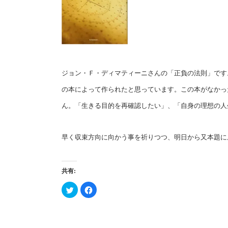
ジョン・Ｆ・ディマティーニさんの「正負の法則」です
の本によって作られたと思っています。この本がなかっ
ん。「生きる目的を再確認したい」、「自身の理想の人
早く収束方向に向かう事を祈りつつ、明日から又本題に
共有:
ク
Facebook
リ
で
ッ
共
ク
有
し
す
て
る
Twitter
に