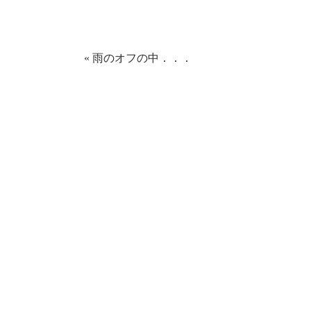
で
は
共
ク
有
リ
(新
ッ
し
ク
い
し
ウ
て
«
雨のオフの中．．．
ィ
く
ン
だ
ド
さ
ウ
い
で
(新
開
し
き
い
ま
ウ
す)
ィ
ン
ド
ウ
で
開
き
ま
す)