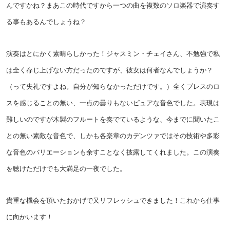
んですかね？まあこの時代ですから一つの曲を複数のソロ楽器で演奏す
る事もあるんでしょうね？
演奏はとにかく素晴らしかった！ジャスミン・チェイさん、不勉強で私
は全く存じ上げない方だったのですが、彼女は何者なんでしょうか？
（って失礼ですよね。自分が知らなかっただけです。）全くブレスのロ
スを感じることの無い、一点の曇りもないピュアな音色でした。表現は
難しいのですが木製のフルートを奏でているような、今までに聞いたこ
との無い素敵な音色で、しかも各楽章のカデンツァではその技術や多彩
な音色のバリエーションも余すことなく披露してくれました。この演奏
を聴けただけでも大満足の一夜でした。
貴重な機会を頂いたおかげで又リフレッシュできました！これから仕事
に向かいます！