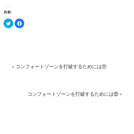
共有:
ク
Facebook
リ
で
ッ
共
ク
有
し
す
て
る
Twitter
に
で
は
共
ク
有
リ
(新
ッ
し
ク
い
し
«
コンフォートゾーンを打破するためには⑪
ウ
て
ィ
く
ン
だ
ド
さ
ウ
い
で
(新
開
し
き
い
コンフォートゾーンを打破するためには⑫
»
ま
ウ
す)
ィ
ン
ド
ウ
で
開
き
ま
す)