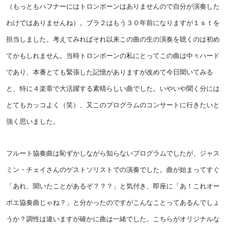
（もっともハフナーにはトロンボーンはありませんので自分が演奏した
わけではありませんね）。ブラ２はもう３０年前になりますが１ｓｔを
担当しました。考えてみればそれ以来この曲の生の演奏を聴くのは初め
てかもしれません。当時トロンボーンの私にとってこの曲は中々ハード
であり、本番とても緊張した記憶がありますが改めて今日聞いてみる
と、特に４楽章で大活躍する素晴らしい曲でした。いやいや聞く分には
とてもカッコよく（笑）、又このプログラムのコンサートに行きたいと
強く思いました。
フルート協奏曲は恥ずかしながら知らないプログラムでしたが、ジャス
ミン・チェイさんのゲストソリストでの演奏でした。曲が始まってすぐ
「あれ、聞いたことがあるぞ？？？」と気付き、即座に「あ！これオー
ボエ協奏曲じゃね？」と分かったのですがこんなことってあるんでしょ
うか？調性は違いますが確かに曲は一緒でした。こちらがオリジナルな