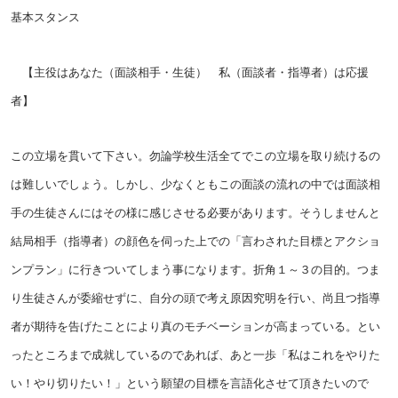
基本スタンス
【主役はあなた（面談相手・生徒） 私（面談者・指導者）は応援
者】
この立場を貫いて下さい。勿論学校生活全てでこの立場を取り続けるの
は難しいでしょう。しかし、少なくともこの面談の流れの中では面談相
手の生徒さんにはその様に感じさせる必要があります。そうしませんと
結局相手（指導者）の顔色を伺った上での「言わされた目標とアクショ
ンプラン」に行きついてしまう事になります。折角１～３の目的。つま
り生徒さんが委縮せずに、自分の頭で考え原因究明を行い、尚且つ指導
者が期待を告げたことにより真のモチベーションが高まっている。とい
ったところまで成就しているのであれば、あと一歩「私はこれをやりた
い！やり切りたい！」という願望の目標を言語化させて頂きたいので