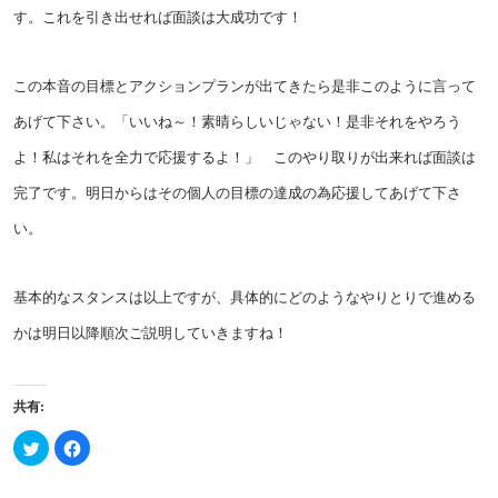
す。これを引き出せれば面談は大成功です！
この本音の目標とアクションプランが出てきたら是非このように言って
あげて下さい。「いいね～！素晴らしいじゃない！是非それをやろう
よ！私はそれを全力で応援するよ！」 このやり取りが出来れば面談は
完了です。明日からはその個人の目標の達成の為応援してあげて下さ
い。
基本的なスタンスは以上ですが、具体的にどのようなやりとりで進める
かは明日以降順次ご説明していきますね！
共有:
ク
Facebook
リ
で
ッ
共
ク
有
し
す