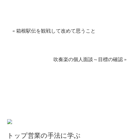
て
る
Twitter
に
で
は
共
ク
有
リ
(新
ッ
し
ク
い
し
«
箱根駅伝を観戦して改めて思うこと
ウ
て
ィ
く
ン
だ
ド
さ
ウ
い
で
(新
開
し
き
い
吹奏楽の個人面談～目標の確認
»
ま
ウ
す)
ィ
ン
ド
ウ
で
開
き
ま
す)
トップ営業の手法に学ぶ