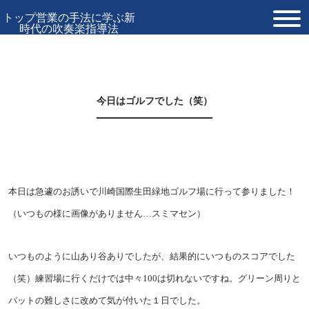
トップ営業の手法に学ぶ新
時代の吹奏楽指導法
TOP
プロフィール
今日はゴルフでした（笑）
お問い合わせ
本日は急遽のお誘いで川崎国際生田緑地ゴルフ場に行って参りました！
（いつもの様に画像がありません…スミマセン）
いつものように山あり谷ありでしたが、結果的にいつものスコアでした
（笑）練習場に行くだけでは中々100は切れないですね。グリーン周りと
パットの難しさに改めて気が付いた１日でした。