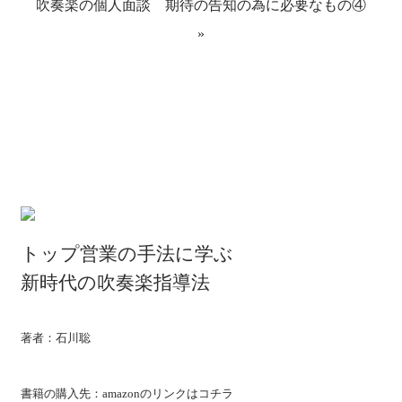
吹奏楽の個人面談 期待の告知の為に必要なもの④
ン
ド
ウ
»
で
開
き
ま
す)
トップ営業の手法に学ぶ
新時代の吹奏楽指導法
著者：石川聡
書籍の購入先：amazonの
リンクはコチラ