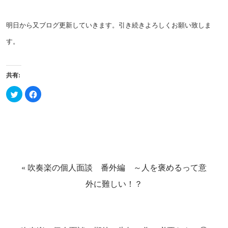
明日から又ブログ更新していきます。引き続きよろしくお願い致しま
す。
共有:
ク
Facebook
リ
で
ッ
共
ク
有
し
す
て
る
Twitter
に
で
は
共
ク
有
リ
(新
ッ
し
ク
い
し
«
吹奏楽の個人面談 番外編 ～人を褒めるって意
ウ
て
ィ
く
ン
だ
外に難しい！？
ド
さ
ウ
い
で
(新
開
し
き
い
ま
ウ
す)
ィ