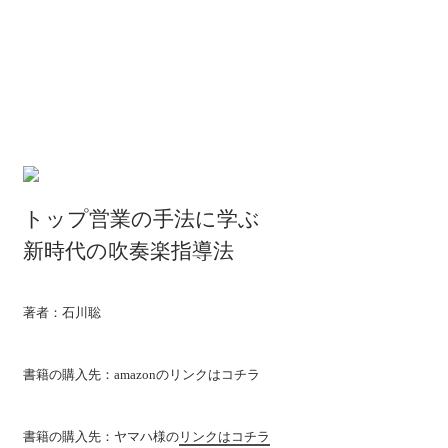
ン
ド
ウ
で
開
き
ま
す)
トップ営業の手法に学ぶ
新時代の吹奏楽指導法
著者：石川聡
書籍の購入先：amazonの
リンクはコチラ
書籍の購入先：ヤマハ様の
リンクはコチラ