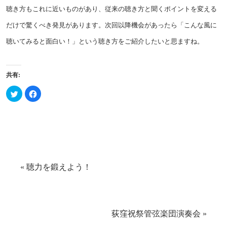
聴き方もこれに近いものがあり、従来の聴き方と聞くポイントを変える
だけで驚くべき発見があります。次回以降機会があったら「こんな風に
聴いてみると面白い！」という聴き方をご紹介したいと思ますね。
共有:
ク
Facebook
リ
で
ッ
共
ク
有
し
す
て
る
Twitter
に
で
は
共
ク
有
リ
(新
ッ
し
ク
い
し
«
聴力を鍛えよう！
ウ
て
ィ
く
ン
だ
ド
さ
ウ
い
で
(新
開
し
き
い
荻窪祝祭管弦楽団演奏会
»
ま
ウ
す)
ィ