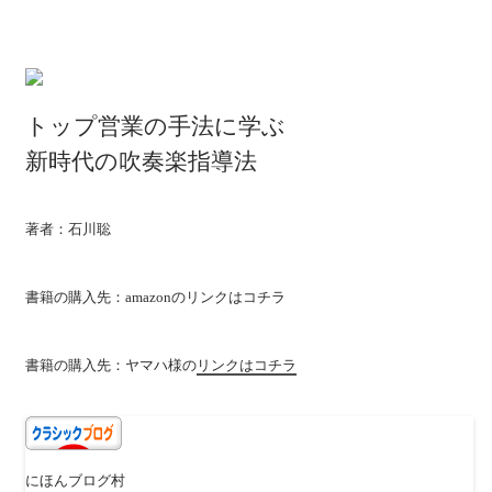
ド
ウ
で
開
き
ま
す)
トップ営業の手法に学ぶ
新時代の吹奏楽指導法
著者：石川聡
書籍の購入先：amazonの
リンクはコチラ
書籍の購入先：ヤマハ様の
リンクはコチラ
にほんブログ村