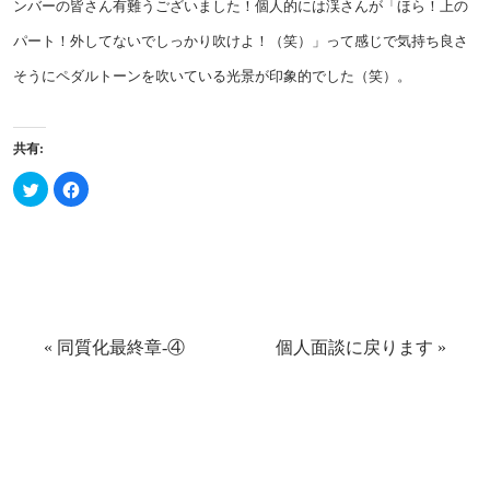
ンバーの皆さん有難うございました！個人的には渓さんが「ほら！上の
パート！外してないでしっかり吹けよ！（笑）」って感じで気持ち良さ
そうにペダルトーンを吹いている光景が印象的でした（笑）。
共有:
ク
Facebook
リ
で
ッ
共
ク
有
し
す
て
る
Twitter
に
で
は
共
ク
有
リ
(新
ッ
し
ク
い
し
«
同質化最終章-④
個人面談に戻ります
»
ウ
て
ィ
く
ン
だ
ド
さ
ウ
い
で
(新
開
し
き
い
ま
ウ
す)
ィ
ン