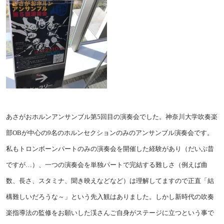
あさがおホルンアンサンブル第5回目の演奏会でした。神奈川大学吹奏楽
部OBが中心の9名のホルンセクションのみのアンサンブル演奏会です。
私もトロンボーンパートのみの演奏会を開催した経験があり（だいぶ昔
ですが…）、一つの演奏会を単独パートで完結する難しさ（例えば曲
数、長さ、スタミナ、聞き映えなどなど）は理解してますので正直「結
構難しいだろうな～」という先入観はありました。しかし新時代の吹奏
楽指導法の監修をお願いした渓さんご自身がステージに立つという事で