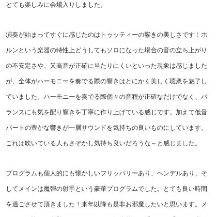
とても楽しみに会場入りしました。
演奏が始まってすぐに感じたのはトゥッティーの響きの美しさです！ホ
ルンという楽器の特性上どうしてもソロになった場合の音の立ち上がり
の不安定さや、又高音が正確に当たりにくいといった現象は感じました
が、全体がハーモニーを奏でる際の響きはとにかく美しく聴衆を魅了し
ていました。ハーモニーを奏でる際個々の音程が正確なだけでなく、バ
ランスにも気を配り響きを丁寧に作り上げている感じです。加えて低音
パートの豊かな響きが一層サウンドを気持ちの良いものにしています。
これは吹いている人もさぞかし気持ち良いだろうな～と感じました。
プログラムも個人的にも懐かしいフリッパリーあり、ヘンデルあり、そ
してメインは魔弾の射手という豪華プログラムでした。とても良い時間
を過ごさせて頂きました！来年以降も是非お邪魔したいと思います。メ