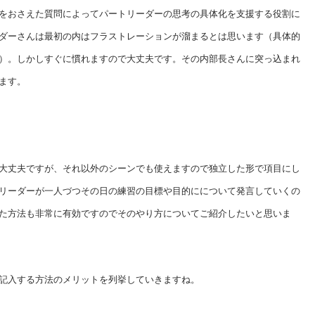
をおさえた質問によってパートリーダーの思考の具体化を支援する役割に
ダーさんは最初の内はフラストレーションが溜まるとは思います（具体的
）。しかしすぐに慣れますので大丈夫です。その内部長さんに突っ込まれ
ます。
大丈夫ですが、それ以外のシーンでも使えますので独立した形で項目にし
リーダーが一人づつその日の練習の目標や目的にについて発言していくの
た方法も非常に有効ですのでそのやり方についてご紹介したいと思いま
記入する方法のメリットを列挙していきますね。