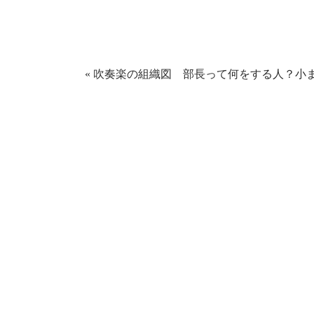
て
る
Twitter
に
で
は
共
ク
有
リ
(新
ッ
し
ク
い
し
ウ
て
«
吹奏楽の組織図 部長って何をする人？小
ィ
く
ン
だ
ド
さ
ウ
い
で
(新
開
し
き
い
ま
ウ
す)
ィ
ン
ド
ウ
で
開
き
ま
す)