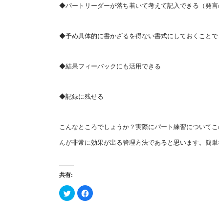
◆パートリーダーが落ち着いて考えて記入できる（発言
◆予め具体的に書かざるを得ない書式にしておくことで
◆結果フィーバックにも活用できる
◆記録に残せる
こんなところでしょうか？実際にパート練習についてこ
んが非常に効果が出る管理方法であると思います。簡単
共有:
ク
Facebook
リ
で
ッ
共
ク
有
し
す