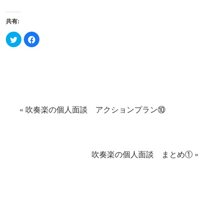
共有:
ク
Facebook
リ
で
ッ
共
ク
有
し
す
て
る
Twitter
に
で
は
共
ク
有
リ
(新
ッ
し
ク
い
し
«
吹奏楽の個人面談 アクションプラン⑩
ウ
て
ィ
く
ン
だ
ド
さ
ウ
い
で
(新
開
し
き
い
吹奏楽の個人面談 まとめ①
»
ま
ウ
す)
ィ
ン
ド
ウ
で
開
き
ま
す)