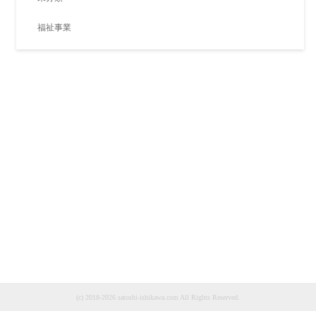
福祉事業
(c) 2018-2026 satoshi-ishikawa.com All Rights Reserved.