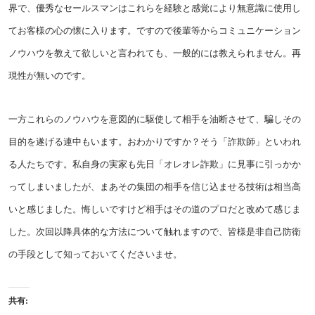
界で、優秀なセールスマンはこれらを経験と感覚により無意識に使用し
てお客様の心の懐に入ります。ですので後輩等からコミュニケーション
ノウハウを教えて欲しいと言われても、一般的には教えられません。再
現性が無いのです。
一方これらのノウハウを意図的に駆使して相手を油断させて、騙しその
目的を遂げる連中もいます。おわかりですか？そう「詐欺師」といわれ
る人たちです。私自身の実家も先日「オレオレ詐欺」に見事に引っかか
ってしまいましたが、まあその集団の相手を信じ込ませる技術は相当高
いと感じました。悔しいですけど相手はその道のプロだと改めて感じま
した。次回以降具体的な方法について触れますので、皆様是非自己防衛
の手段として知っておいてくださいませ。
共有: