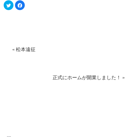
ク
Facebook
リ
で
ッ
共
ク
有
し
す
て
る
Twitter
に
で
は
共
ク
有
リ
(新
ッ
し
ク
い
し
«
松本遠征
ウ
て
ィ
く
ン
だ
ド
さ
ウ
い
で
(新
開
し
き
い
正式にホームが開業しました！
»
ま
ウ
す)
ィ
ン
ド
ウ
で
開
き
ま
す)