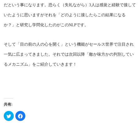
だという事になります。恐らく（失礼ながら）3人は感覚と経験で接して
いたように思いますがそれを「どのように接したらこの結果になる
か？」と研究し学問化したのがこのNLPです。
そして「目の前の人の心を開く」という機能がセールス世界で注目され
一気に広まってきました。それでは次回以降「敵か味方かの判別してい
るメカニズム」をご紹介していきます！
共有:
ク
Facebook
リ
で
ッ
共
ク
有
し
す
て
る
Twitter
に