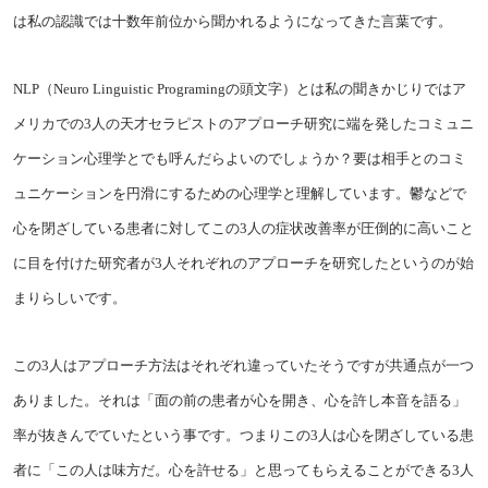
は私の認識では十数年前位から聞かれるようになってきた言葉です。
NLP（Neuro Linguistic Programingの頭文字）とは私の聞きかじりではア
メリカでの3人の天才セラピストのアプローチ研究に端を発したコミュニ
ケーション心理学とでも呼んだらよいのでしょうか？要は相手とのコミ
ュニケーションを円滑にするための心理学と理解しています。鬱などで
心を閉ざしている患者に対してこの3人の症状改善率が圧倒的に高いこと
に目を付けた研究者が3人それぞれのアプローチを研究したというのが始
まりらしいです。
この3人はアプローチ方法はそれぞれ違っていたそうですが共通点が一つ
ありました。それは「面の前の患者が心を開き、心を許し本音を語る」
率が抜きんでていたという事です。つまりこの3人は心を閉ざしている患
者に「この人は味方だ。心を許せる」と思ってもらえることができる3人