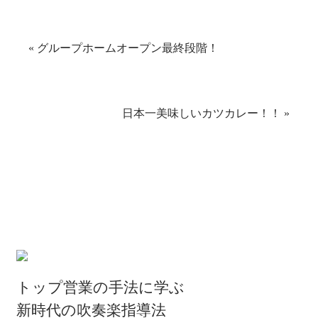
で
は
共
ク
有
リ
(新
ッ
し
ク
い
し
«
グループホームオープン最終段階！
ウ
て
ィ
く
ン
だ
ド
さ
ウ
い
で
(新
開
し
き
い
日本一美味しいカツカレー！！
»
ま
ウ
す)
ィ
ン
ド
ウ
で
開
き
ま
す)
トップ営業の手法に学ぶ
新時代の吹奏楽指導法